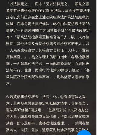
「以法律定之」，而非「另以法律定之」，顯見立憲
者本有意將檢察署(官)設(置)於法院，故直接在憲法中
規定以先前已存在之上述法院組織法作為法院組織的
依據，而非另定法律或修法，此亦由法院組織法第26
條規定一直到民國69年才因審檢分隸配合修法改規定
為：「最高法院檢察署置檢察官若干人，以一人為檢
察長；其他法院及分院檢察處各置檢察官若干人，以
一人為首席檢察官；其檢察官員額僅一人時，不置首
席檢察官。」，然立法理由仍明白指出「各級檢察機
關，一面隸屬於法務部，一面配置於法院，而與同級
法院平行」佐證，而現行同法第58條亦仍規定：「各
級法院及分院各配置檢察署」，均為堅守立憲者的原
意。
今若貿然將檢察署去「法院」化，恐有違憲法之旨
意，且將發生與憲法規定相牴觸之情事，舉例而言，
憲法第97條第2項規定：「監察院對於中央及地方公
務人員，認為有失職或違法情事，得提出糾舉案或彈
劾案，如涉及刑事，應移送法院辦理。」，試問在檢
察署去「法院」化後，監察院對於涉及刑事之公務人