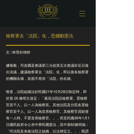
檢察署去「法院」化，恐撼動憲法
文 / 林育杉律師
據報載，司改國是會議第三分組第五次會議於近日做
出決議，建議檢察署去「法院」化，即以後各檢察署
的機關名稱，前面不再掛「法院」的名稱。
惟查，法院組織法於民國21年10月28日制定時，即
於第 26 條明文規定：「最高法院設檢察署。置檢察
官若干人。以一人為檢察長。其他法院及分院各置檢
察官若干人。以一人為首席檢察官。其檢察官員額僅
有一人時。不置首席檢察官。」，而至民國36年1月1
日國民政府令公布中華民國憲法，其中第82條明揭：
「司法院及各級法院之組織，以法律定之。」，既謂