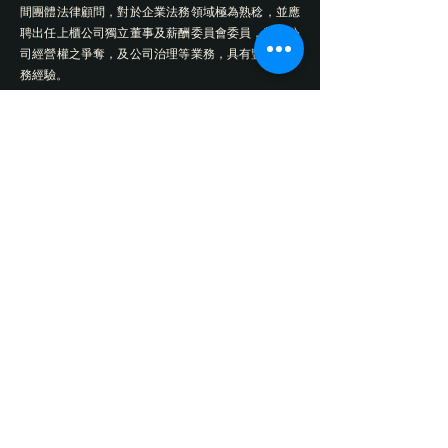
間團體法律顧問，對於企業法務領域極為熟稔，並應
聘出任上櫃公司獨立董事及薪酬委員會委員，對於公
司經營權之爭奪，及公司治理等業務，具有豐富之實
務經驗。
林律師同時熱衷從事法律教學及公益服務，目前除於
世新大學講授刑事法律個案研究，教學相長外，並擔
任法律扶助基金會扶助律師，為弱勢者提供法律協
助，且於每週定期至熱心服務民眾之民意代表服務
處，為民眾提供免費法律諮詢，深受好評。