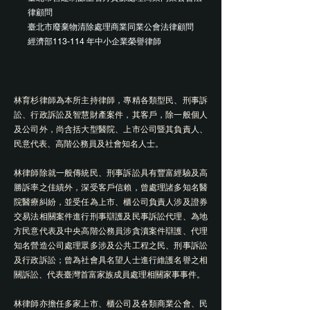
律顧問
臺北市廢棄物清除處理商業同業公會法律顧問
經濟部113-114 年中小企業榮譽律師
林育杉律師為本所主持律師，專精各類型民、刑事訴
訟、行政訴訟及智慧財產案件，其客戶，除一般個人
及公司外，尚含括大型醫院、上市公司暨其負責人、
民意代表、高階公務員及社會知名人士。
林律師除就一般傳統民、刑事訴訟具有豐富經驗及高
勝訴率之佳績外，深受客戶信賴，曾處理諸多知名醫
院醫療糾紛，並受任為上市、櫃公司負責人涉及證券
交易法相關案件進行刑事辯護及民事訴訟代理、為地
方民意代表及中央高階公務員涉貪瀆案件辯護、代理
知名營造公司處理眾多涉及公共工程之民、刑事訴訟
及行政訴訟；曾為社會具名望人士進行維護名譽之相
關訴訟、代表臺灣首富家族成員處理相關家事事件。
林律師亦擔任多家上市、櫃公司及各類商業公會、民